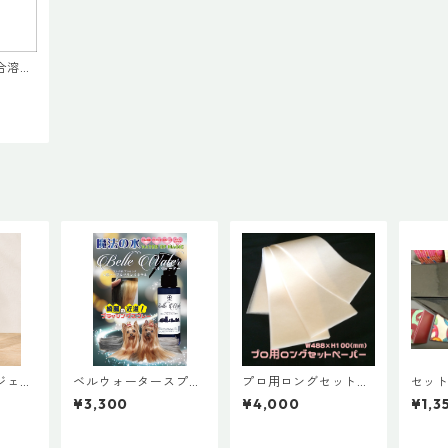
合溶
く
ジェル
ベルウォータースプレ
プロ用ロングセットペ
セット
ー100ml
ーパー(和紙タイプ・
紙) 1
¥3,300
¥4,000
¥1,3
硬め) [500枚]