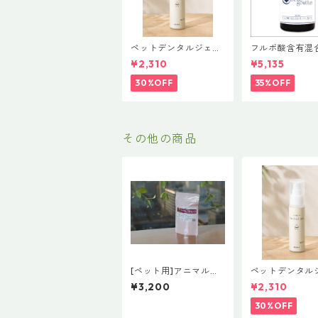
ペットデンタルジェル
フルボ酸含有混
フルボ酸しずく
液・美しいしず
¥2,310
¥5,135
30%OFF
35%OFF
その他の商品
[ペット用]アニマルプ
ペットデンタル
ラセンタ30粒
フルボ酸しずく
¥3,200
¥2,310
30%OFF