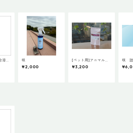
合溶
咲
[ペット用]アニマルプ
咲 詰
く
ラセンタ30粒
¥2,000
¥3,200
¥6,