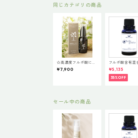
同じカテゴリの商品
☆高濃度フルボ酸に多
フルボ酸含有混
目機能珪素水を配合・
液・美しいしず
¥7,900
¥5,135
樹麗なしずく50ml
35%OFF
セール中の商品